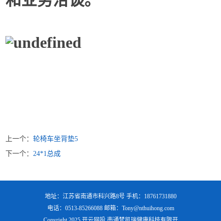
和业务洽谈。
上一个：
轮椅车坐背垫5
下一个：
24*1总成
地址：江苏省南通市科兴路8号 手机：18761731880
电话：0513-85266088 邮箱：Tony@nthuihong.com
Copyright 2025 开云网投,南通梵凯瑞健康科技有限开