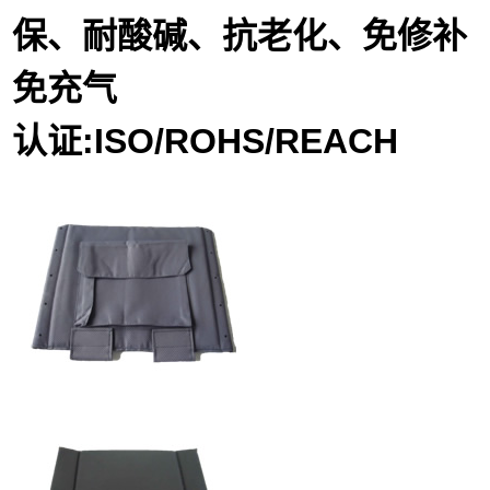
保、耐酸碱、抗老化、免修补
免充气
认证:ISO/ROHS/REACH